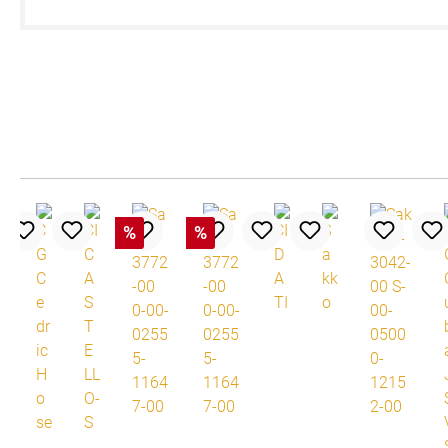
Produktgalerie überspringen
%
%