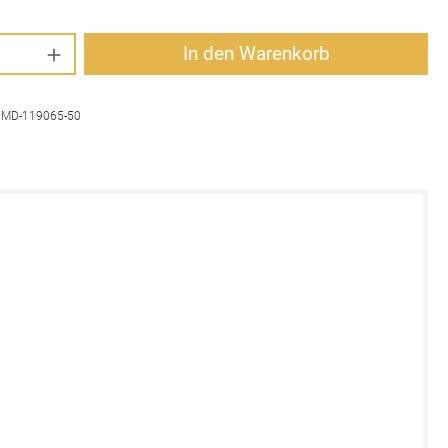
Anzahl: Gib den gewünschten Wert ein oder 
In den Warenkorb
:
MD-119065-50