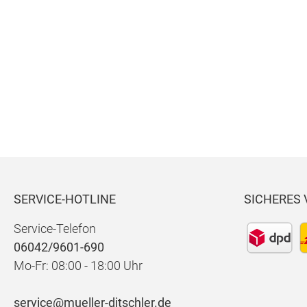
se
S
00-
nt
0500
0-
s
1215
2-00
SERVICE-HOTLINE
SICHERES
Service-Telefon
06042/9601-690
Mo-Fr: 08:00 - 18:00 Uhr
service@mueller-ditschler.de