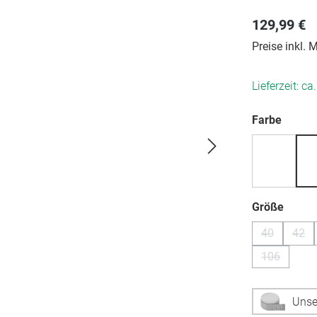
129,99 €
Preise inkl.
Lieferzeit: ca
auswä
Farbe
auswä
Größe
40
42
(Diese Optio
(Die
106
(Diese Opti
Unse