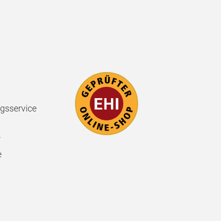
gsservice
r
e