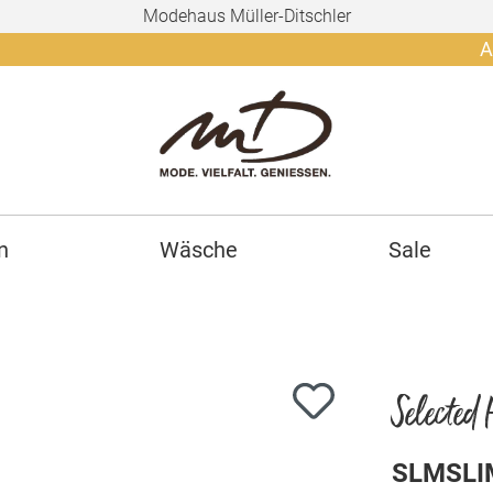
Modehaus Müller-Ditschler
Ab 150€ g
n
Wäsche
Sale
Selected
SLMSLI