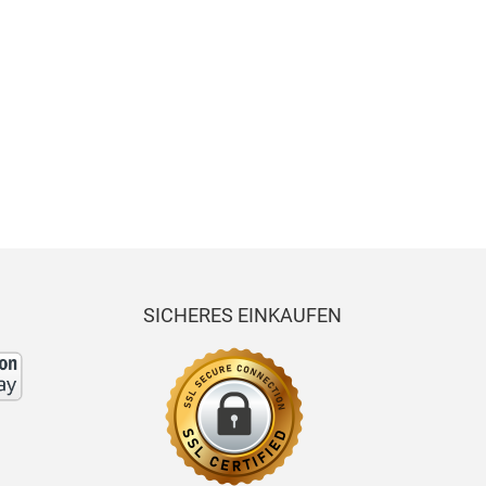
es
-
-
80
BLA
00-
BAUK
n
a
Da
Da
90
ZER
5505
ASTE
mi
mi
0-
NO
0-
N-
an
an
SA
OS
1247
SAKK
-S
-S
KK
JNR
4-00
O
OS
SICHERES EINKAUFEN