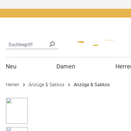
springen
Zur Hauptnavigation springen
Neu
Damen
Herre
Herren
Anzüge & Sakkos
Anzüge & Sakkos
Bildergalerie überspringen