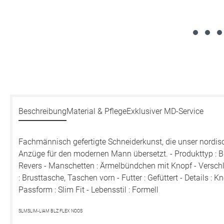
Beschreibung
Material & Pflege
Exklusiver MD-Service
Fachmännisch gefertigte Schneiderkunst, die unser nordisc
Anzüge für den modernen Mann übersetzt. - Produkttyp : Bl
Revers - Manschetten : Ärmelbündchen mit Knopf - Verschl
: Brusttasche, Taschen vorn - Futter : Gefüttert - Details : 
Passform : Slim Fit - Lebensstil : Formell
SLMSLIM-LIAM BLZ FLEX NOOS