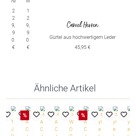
ui
ui
NI
W
C
E
2
1
ta
ta
K
S
2
2
L
b
b
Camel Herren
9,
9,
E
9
9
Y
le
le
Gürtel aus hochwertigem Leder
0
0
€
€
45,95 €
Produktgalerie überspringen
Ähnliche Artikel
%
%