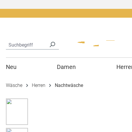
springen
Zur Hauptnavigation springen
Neu
Damen
Herre
Wäsche
Herren
Nachtwäsche
Bildergalerie überspringen