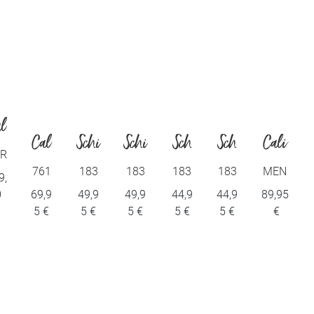
l
Cal
Schi
Schi
Sch
Sch
Cali
a
R
ida
esser
esser
iesse
iesse
da
N
761
183
183
183
183
MEN
9,
j
338
106-
548-
547-
539-
Short
0
69,9
49,9
49,9
44,9
44,9
89,95
r
r
m
139
Hos
Hos
Ber
Ber
pyja
5 €
5 €
5 €
5 €
5 €
€
950
e
e
mud
mud
mas
97
lang
lang
a
a