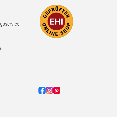
gsservice
r
e