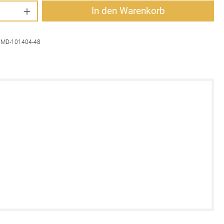
Anzahl: Gib den gewünschten Wert ein oder 
In den Warenkorb
:
MD-101404-48