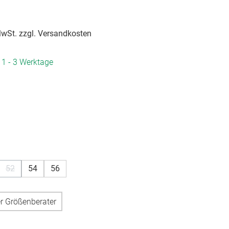
 MwSt. zzgl. Versandkosten
. 1 - 3 Werktage
hlen
hlen
52
54
56
(Diese Option ist zurzeit nicht verfügbar.)
r Größenberater