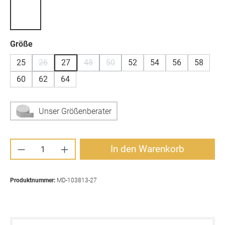
auswählen
Größe
25
26
27
48
50
52
54
56
58
(Diese Option ist zurzeit nicht verfügbar.)
(Diese Option ist zurzeit nicht verfügbar.)
(Diese Option ist zurzeit nicht verfügb
60
62
64
Unser Größenberater
Produkt Anzahl: Gib den gewünschten Wert ei
In den Warenkorb
Produktnummer:
MD-103813-27