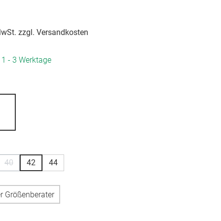
 MwSt. zzgl. Versandkosten
. 1 - 3 Werktage
hlen
ion ist zurzeit nicht verfügbar.)
hlen
40
42
44
n ist zurzeit nicht verfügbar.)
(Diese Option ist zurzeit nicht verfügbar.)
r Größenberater