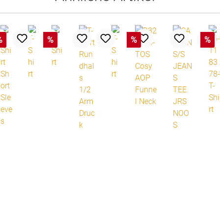
%
%
%
%