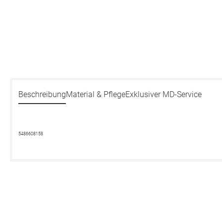
Beschreibung
Material & Pflege
Exklusiver MD-Service
5486608158
Produktgalerie überspringen