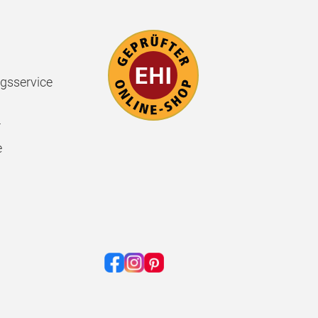
gsservice
r
e