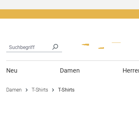
springen
Zur Hauptnavigation springen
Neu
Damen
Herre
Damen
T-Shirts
T-Shirts
Bildergalerie überspringen