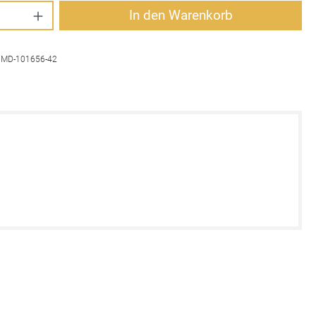
Anzahl: Gib den gewünschten Wert ein oder 
In den Warenkorb
:
MD-101656-42