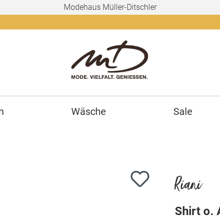
Modehaus Müller-Ditschler
Ab 150€
n
Wäsche
Sale
Riani
Shirt o.