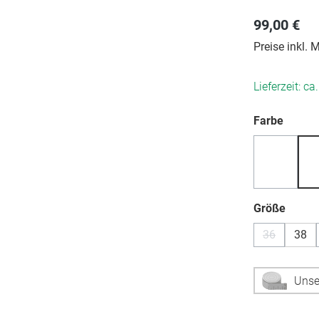
99,00 €
Preise inkl.
Lieferzeit: ca
auswä
Farbe
(Diese Opt
auswä
Größe
36
38
(Diese Optio
Unse