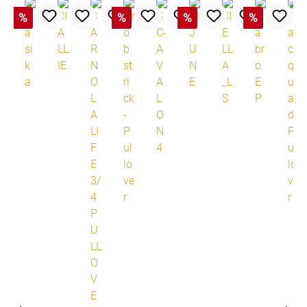
%
%
%
%