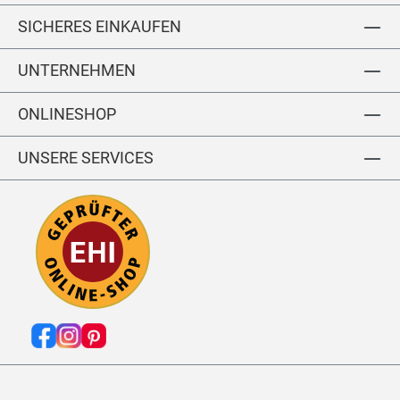
T
SICHERES EINKAUFEN
N
O
UNTERNEHMEN
O
S
ONLINESHOP
UNSERE SERVICES