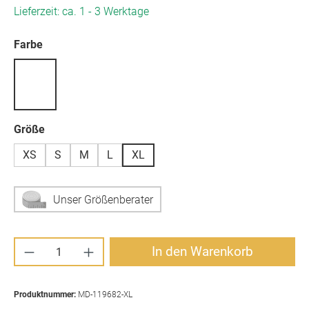
Lieferzeit: ca. 1 - 3 Werktage
auswählen
Farbe
auswählen
Größe
XS
S
M
L
XL
Unser Größenberater
Produkt Anzahl: Gib den gewünschten Wert ei
In den Warenkorb
Produktnummer:
MD-119682-XL