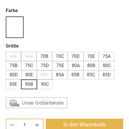
auswählen
Farbe
auswählen
Größe
65E
70A
70B
70C
70D
70E
75A
(Diese Option ist zurzeit nicht verfügbar.)
(Diese Option ist zurzeit nicht verfügbar.)
75B
75C
75D
75E
80A
80B
80C
80D
80E
80F
85A
85B
85C
85D
(Diese Option ist zurzeit nicht verfügbar.)
85E
90B
90C
Unser Größenberater
Produkt Anzahl: Gib den gewünschten Wert ei
In den Warenkorb