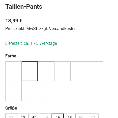
Taillen-Pants
18,99 €
Preise inkl. MwSt. zzgl. Versandkosten
Lieferzeit: ca. 1 - 3 Werktage
auswählen
Farbe
(Diese Option ist zurzeit nicht verfügbar.)
auswählen
Größe
38
40
42
44
46
48
50
52