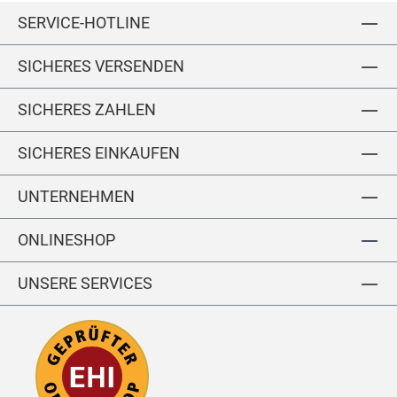
p
C
e
SERVICE-HOTLINE
a
3
g
nt
P
Br
SICHERES VERSENDEN
s
a
zil
ia
SICHERES ZAHLEN
n
E
SICHERES EINKAUFEN
X
UNTERNEHMEN
ONLINESHOP
UNSERE SERVICES