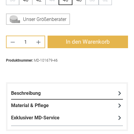
(Diese Option ist zurzeit nicht verfügbar.)
(Diese Option ist zurzeit nicht verfügbar.)
(Diese Option ist zurzei
(Diese Option is
Unser Größenberater
Produkt Anzahl: Gib den gewünschten Wert ei
In den Warenkorb
Produktnummer:
MD-101679-46
Beschreibung
Material & Pflege
Exklusiver MD-Service