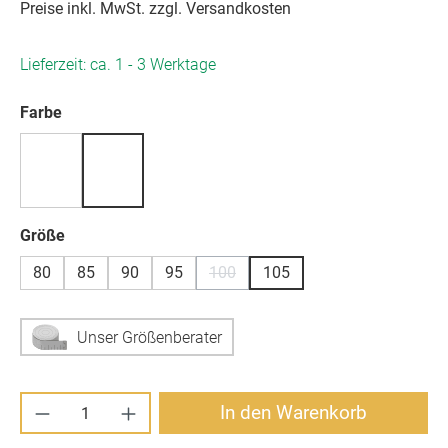
Preise inkl. MwSt. zzgl. Versandkosten
Lieferzeit: ca. 1 - 3 Werktage
auswählen
Farbe
auswählen
Größe
80
85
90
95
100
105
(Diese Option ist zurzeit nicht verfüg
Unser Größenberater
Produkt Anzahl: Gib den gewünschten Wert ei
In den Warenkorb