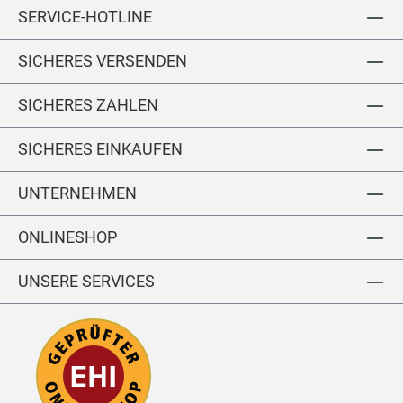
m
m
l
SERVICE-HOTLINE
m
m
V
V
SICHERES VERSENDEN
ol
ol
lle
lle
d
d
SICHERES ZAHLEN
er
er
g
g
SICHERES EINKAUFEN
ür
ür
te
te
UNTERNEHMEN
l
l
ONLINESHOP
UNSERE SERVICES