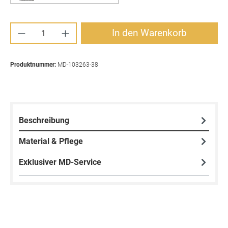
Produkt Anzahl: Gib den gewünschten Wert ei
In den Warenkorb
Produktnummer:
MD-103263-38
Beschreibung
Material & Pflege
Exklusiver MD-Service
Produktgalerie überspringen