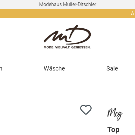
Modehaus Müller-Ditschler
Ab 150€ 
n
Wäsche
Sale
Mey
Top