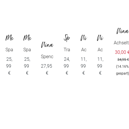
Nina
Me
Me
Sp
Ni
Ni
von C
Achselt
Nina
y
y
eid
na
na
p
Spa
Spa
Tra
Ac
Ac
30,00 
von
ghe
ghe
ege
hse
hse
Spenc
25,
25,
24,
11,
11,
el
von
von
34,95 €
tti
tti
rhe
lhe
lhe
er /
99
99
27,95
99
99
99
C.
(14.16%
Top
Top
md
md
md
City-
C.
C.
€
€
€
€
€
€
gespart)
Shirt