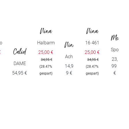
Nina
Nina
Me
.
von C.
von C.
o
Halbarm
16 461
Nin
y
Shirt
874 0
Spo
Calid
€
25,00 €
25,00 €
a
rty-
Ach
23,
34,95 €
34,95 €
a
He
selh
DAME
14,9
99
von
(28.47%
(28.47%
md
emd
N Shirt
54,95 €
9 €
€
gespart)
gespart)
en
langar
C.
m