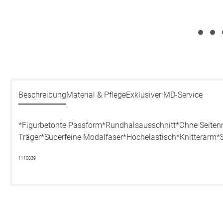
Beschreibung
Material & Pflege
Exklusiver MD-Service
*Figurbetonte Passform*Rundhalsausschnitt*Ohne Seitenn
Träger*Superfeine Modalfaser*Hochelastisch*Knitterarm*
1110039
Produktgalerie überspringen