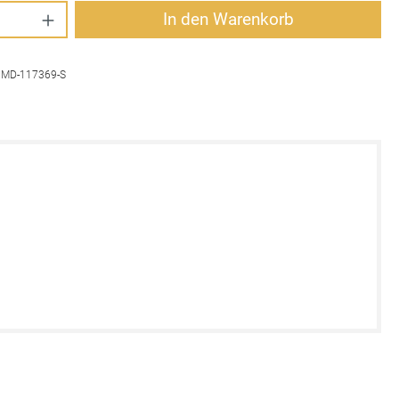
Anzahl: Gib den gewünschten Wert ein oder 
In den Warenkorb
:
MD-117369-S