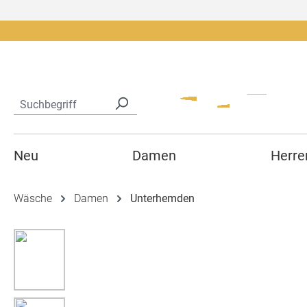
springen
Zur Hauptnavigation springen
Neu
Damen
Herre
Wäsche
Damen
Unterhemden
Bildergalerie überspringen