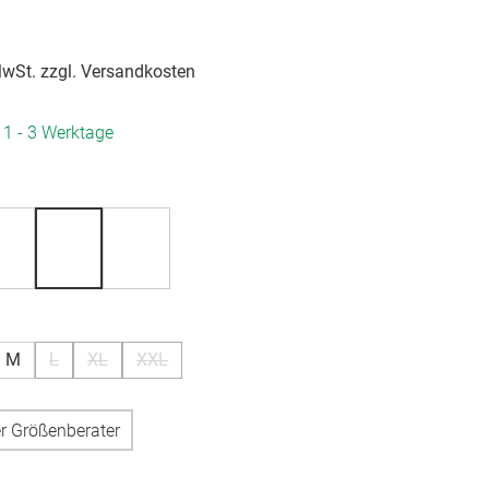
 MwSt. zzgl. Versandkosten
. 1 - 3 Werktage
hlen
hlen
M
L
XL
XXL
n ist zurzeit nicht verfügbar.)
(Diese Option ist zurzeit nicht verfügbar.)
(Diese Option ist zurzeit nicht verfügbar.)
(Diese Option ist zurzeit nicht verfügbar.)
r Größenberater