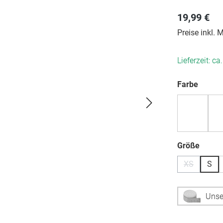
19,99 €
Preise inkl.
Lieferzeit: ca
auswä
Farbe
auswä
Größe
XS
S
(Diese Optio
Unse