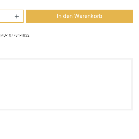
Anzahl: Gib den gewünschten Wert ein oder 
In den Warenkorb
:
MD-107784-4832