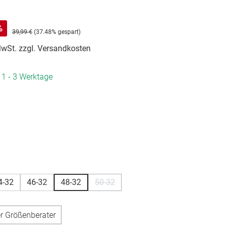
%
39,99 €
(37.48% gespart)
 MwSt. zzgl. Versandkosten
. 1 - 3 Werktage
hlen
hlen
4-32
46-32
48-32
50-32
(Diese Option ist zurzeit nicht verfügbar
r Größenberater