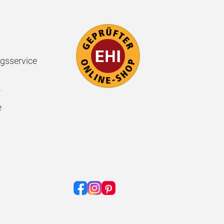
gsservice
r
e