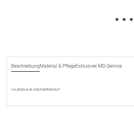
Beschreibung
Material & Pflege
Exklusiver MD-Service
VMLISCOOKIE HR WIDE PINSTRIPE PANT
Produktgalerie überspringen