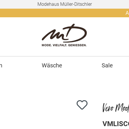
Modehaus Müller-Ditschler
Ab 150€ g
n
Wäsche
Sale
Vero Mo
VMLISC