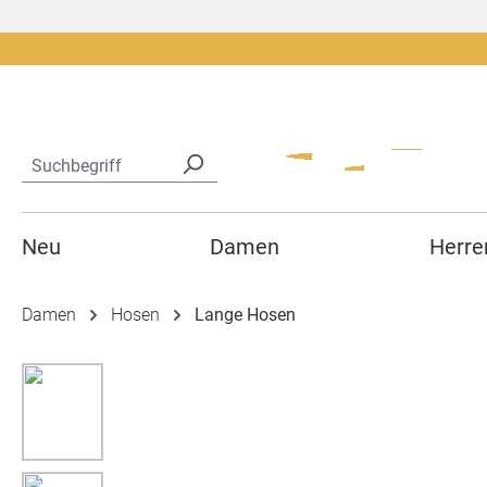
springen
Zur Hauptnavigation springen
Neu
Damen
Herre
Damen
Hosen
Lange Hosen
Bildergalerie überspringen