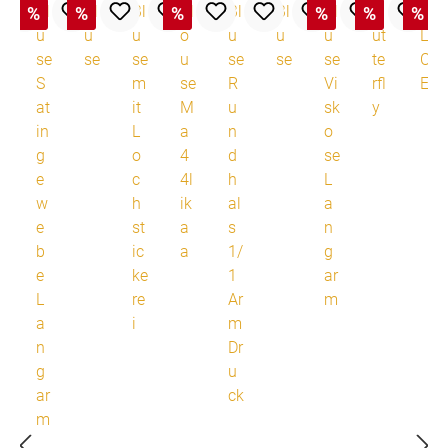
%
%
%
%
%
%