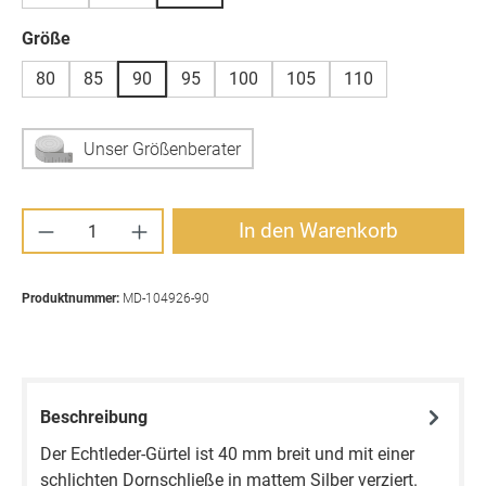
auswählen
Größe
80
85
90
95
100
105
110
Unser Größenberater
Produkt Anzahl: Gib den gewünschten Wert ei
In den Warenkorb
Produktnummer:
MD-104926-90
Beschreibung
Der Echtleder-Gürtel ist 40 mm breit und mit einer
schlichten Dornschließe in mattem Silber verziert.