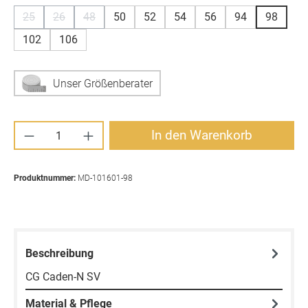
25
26
48
50
52
54
56
94
98
(Diese Option ist zurzeit nicht verfügbar.)
(Diese Option ist zurzeit nicht verfügbar.)
(Diese Option ist zurzeit nicht verfügbar.)
102
106
Unser Größenberater
Produkt Anzahl: Gib den gewünschten Wert ei
In den Warenkorb
Produktnummer:
MD-101601-98
Beschreibung
CG Caden-N SV
Material & Pflege