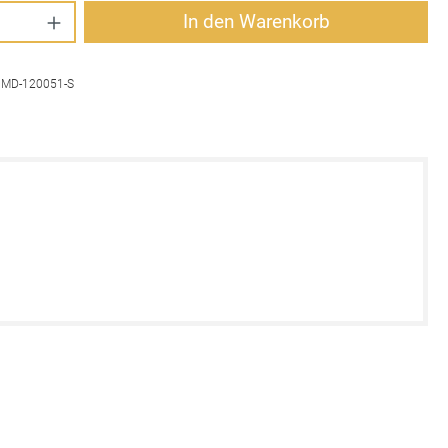
Anzahl: Gib den gewünschten Wert ein oder 
In den Warenkorb
:
MD-120051-S