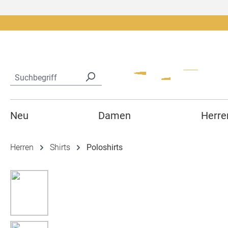
springen
Zur Hauptnavigation springen
Neu
Damen
Herre
Herren
Shirts
Poloshirts
Bildergalerie überspringen