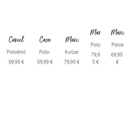
Mar
Marc
Camel
Casa
Marc
c O
O`Pol
Polo
Polos
Herren
Moda
O´Polo
shirt
hirt
Poloshirt
Polo-
Kurzar
79,9
69,95
´Polo
o
Piqu
Piqué
mit Quick
Shirt
m-
59,95 €
59,99 €
79,95 €
5 €
€
é
regula
Dry
Langar
Jerseys
slim
r
Funktion
m
hirt
gestreift
regular