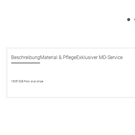
Beschreibung
Material & Pflege
Exklusiver MD-Service
16051328-Polo, slub stripe
Produktgalerie überspringen