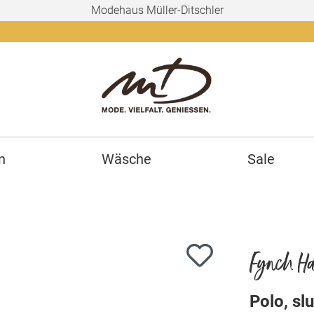
Modehaus Müller-Ditschler
Ab 150€
n
Wäsche
Sale
Fynch Ha
Polo, sl