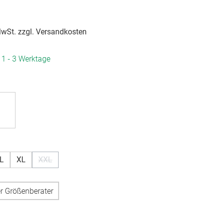
 MwSt. zzgl. Versandkosten
. 1 - 3 Werktage
hlen
hlen
L
XL
XXL
(Diese Option ist zurzeit nicht verfügbar.)
r Größenberater