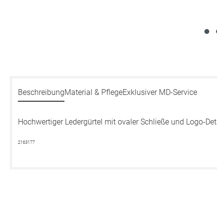
Beschreibung
Material & Pflege
Exklusiver MD-Service
Hochwertiger Ledergürtel mit ovaler Schließe und Logo-Det
2163177
Produktgalerie überspringen