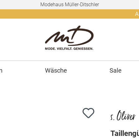
Modehaus Müller-Ditschler
Ab 150€ g
n
Wäsche
Sale
s. Oliver
Tailleng