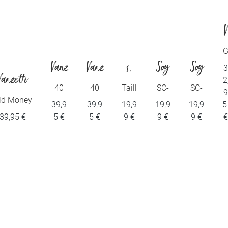
ü
Vanz
Vanz
s.
Soy
Soy
t
Vanzetti
2
l
etti
etti
Oliv
acon
acon
40
40
Taill
SC-
SC-
z
mm
mm
eng
SEY
SEY
ld Money
39,9
39,9
19,9
19,9
19,9
er
cept
cept
Gürt
Gürt
ürtel
MA
MA
t
- 30 mm
39,95 €
5 €
5 €
9 €
9 €
9 €
el
el
1
1
Gürtel
i