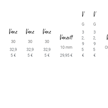
V
V
a
a
G
G
ür
ür
Vanz
Vanz
Vanz
3
3
n
n
te
te
Vanzett
2,
2,
l
l
etti
etti
etti
30
30
30
ze
ze
9
9
i
mm
mm
mm
10 mm
O
32,9
32,9
32,9
5
5
Gürt
Gürt
Gürt
tt
tt
Ketteng
5 €
5 €
5 €
29,95 €
€
€
el
el
el
ürtel
i
i