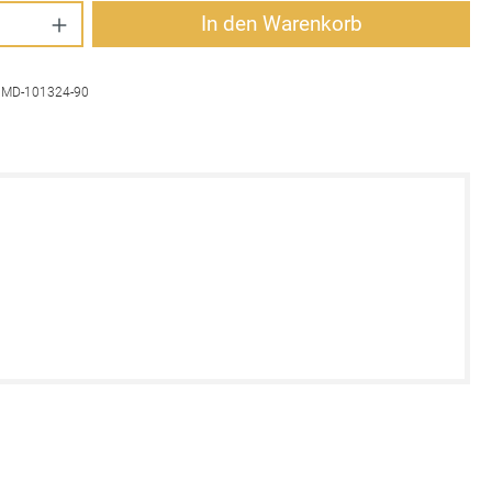
Anzahl: Gib den gewünschten Wert ein oder 
In den Warenkorb
:
MD-101324-90