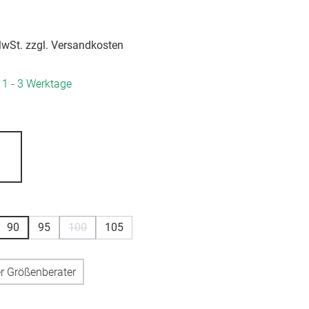
 MwSt. zzgl. Versandkosten
. 1 - 3 Werktage
hlen
hlen
90
95
100
105
(Diese Option ist zurzeit nicht verfügbar.)
r Größenberater