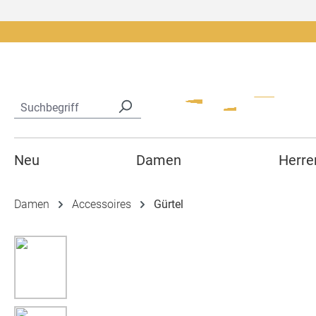
springen
Zur Hauptnavigation springen
Neu
Damen
Herre
Damen
Accessoires
Gürtel
Bildergalerie überspringen